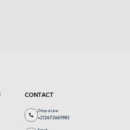
S
CONTACT
Drop a Line
+212672661983