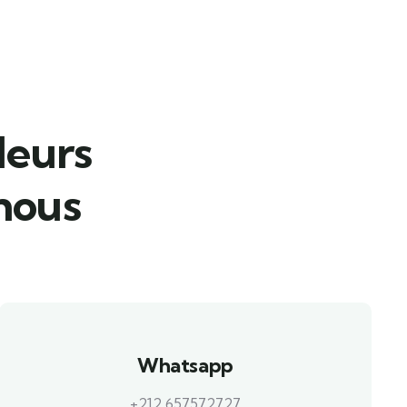
leurs
 nous
Whatsapp
+212 657572727