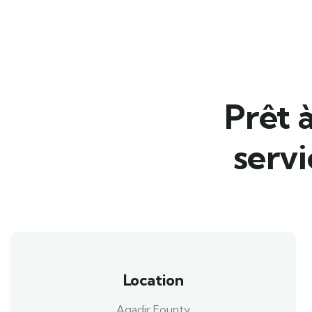
Prêt 
servi
Location
Agadir Founty