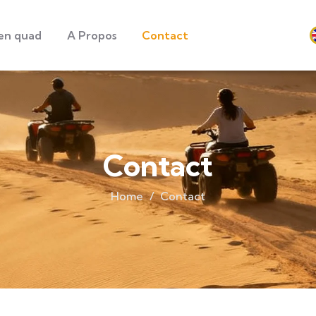
en quad
A Propos
Contact
Contact
Home
Contact