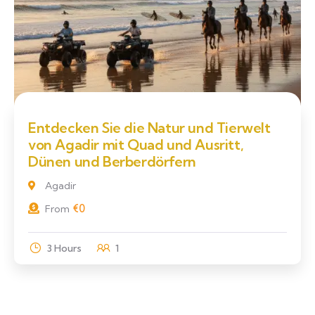
Entdecken Sie die Natur und Tierwelt
von Agadir mit Quad und Ausritt,
Dünen und Berberdörfern
Agadir
€
0
From
3 Hours
1