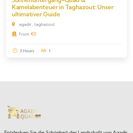
Kamelabenteuer in Taghazout: Unser
ultimativer Guide
agadir , taghazout
€
0
From
3 Hours
1
Entdecken Sie die Schönheit der Landschaft von Agadir